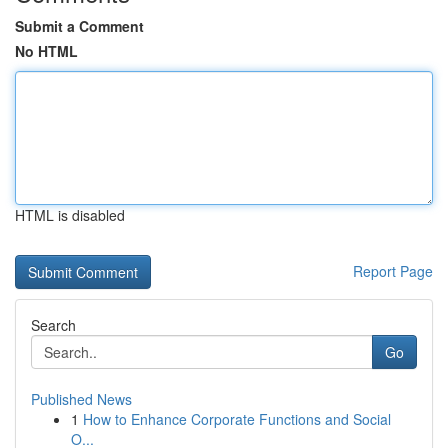
Submit a Comment
No HTML
HTML is disabled
Report Page
Search
Go
Published News
1
How to Enhance Corporate Functions and Social
O...