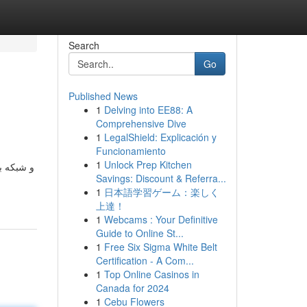
Search
Go
Published News
1
Delving into EE88: A
Comprehensive Dive
1
LegalShield: Explicación y
Funcionamiento
1
Unlock Prep Kitchen
Savings: Discount & Referra...
1
日本語学習ゲーム：楽しく
上達！
1
Webcams : Your Definitive
Guide to Online St...
1
Free Six Sigma White Belt
Certification - A Com...
1
Top Online Casinos in
Canada for 2024
1
Cebu Flowers