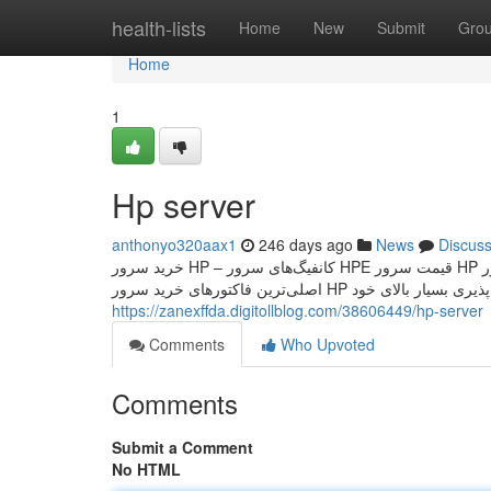
Home
health-lists
Home
New
Submit
Gro
Home
1
Hp server
anthonyo320aax1
246 days ago
News
Discus
خرید سرور HP – کانفیگ‌های سرور HPE قیمت سرور HP یا در واقع سرور HPE ، این روزها بسیار مورد جستجوی مدیران IT و شبکه بوده و یکی از
اصلی‌ترین فاکتورهای خرید سرور
https://zanexffda.digitollblog.com/38606449/hp-server
Comments
Who Upvoted
Comments
Submit a Comment
No HTML