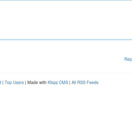
Rep
d
|
Top Users
| Made with
Kliqqi CMS
|
All RSS Feeds