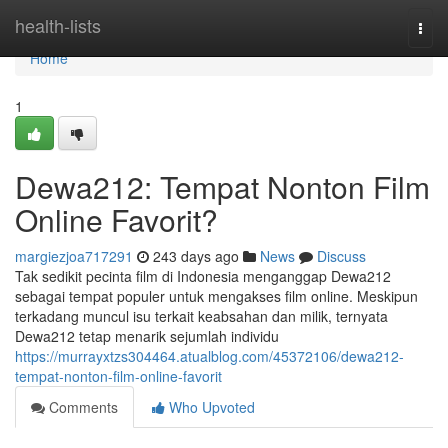
Home
health-lists
Togg
navi
Home
1
Dewa212: Tempat Nonton Film
Online Favorit?
margiezjoa717291
243 days ago
News
Discuss
Tak sedikit pecinta film di Indonesia menganggap Dewa212
sebagai tempat populer untuk mengakses film online. Meskipun
terkadang muncul isu terkait keabsahan dan milik, ternyata
Dewa212 tetap menarik sejumlah individu
https://murrayxtzs304464.atualblog.com/45372106/dewa212-
tempat-nonton-film-online-favorit
Comments
Who Upvoted