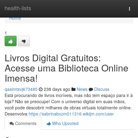
Home
health-lists
Togg
navi
Home
1
Livros Digital Gratuitos:
Acesse uma Biblioteca Online
Imensa!
qasimtsvj673485
238 days ago
News
Discuss
Está procurando de livros incríveis, mas não tem espaço para ir à
loja? Não se preocupe! Com o universo digital em suas mãos,
você pode descobrir milhares de obras virtuais totalmente online.
Desenvolva
https://sabrinabxzm011316.wikijm.com/user
Comments
Who Upvoted