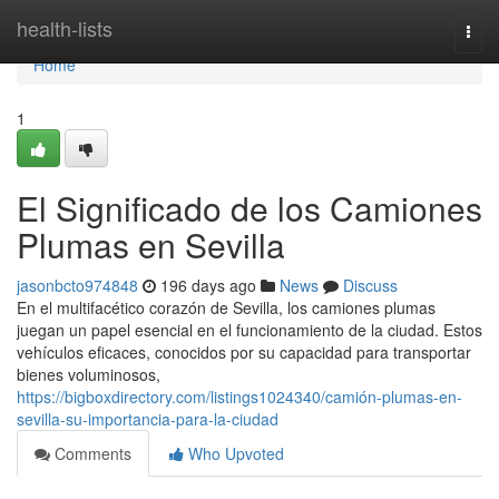
Home
health-lists
Togg
navi
Home
1
El Significado de los Camiones
Plumas en Sevilla
jasonbcto974848
196 days ago
News
Discuss
En el multifacético corazón de Sevilla, los camiones plumas
juegan un papel esencial en el funcionamiento de la ciudad. Estos
vehículos eficaces, conocidos por su capacidad para transportar
bienes voluminosos,
https://bigboxdirectory.com/listings1024340/camión-plumas-en-
sevilla-su-importancia-para-la-ciudad
Comments
Who Upvoted