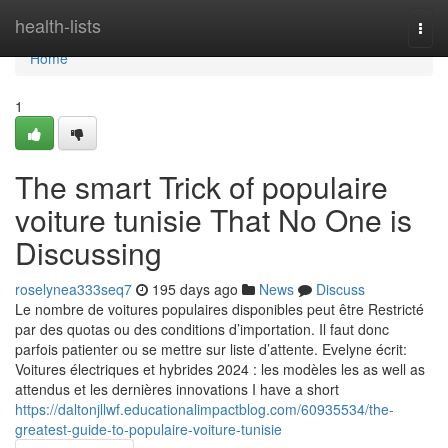
Home
health-lists
Togg
navi
Home
1
The smart Trick of populaire
voiture tunisie That No One is
Discussing
roselynea333seq7
195 days ago
News
Discuss
Le nombre de voitures populaires disponibles peut être Restricté
par des quotas ou des conditions d’importation. Il faut donc
parfois patienter ou se mettre sur liste d’attente. Evelyne écrit:
Voitures électriques et hybrides 2024 : les modèles les as well as
attendus et les dernières innovations I have a short
https://daltonjllwf.educationalimpactblog.com/60935534/the-
greatest-guide-to-populaire-voiture-tunisie