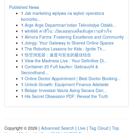
Published News
1
Jak marketing wpływa na wybór operatora
komórko...
1
Arge Arge Departman'ından Teknolojiye Odaklı...
1
win666 คาสิโน: เปิดเผยทุกเคล็ดลับสู่ความสำเร็จ
1
Almora Farms: Fostering Excellence and Community
1
Joingy: Your Gateway to Shared Online Spaces
1
The Robotics Lessons for Kids : Ignite Th...
1
悟空浏览器：速度与安全的最佳结合
1
View the Madness Live : Your Definitive Di...
1
Container 20 Fuß kaufen: Gebraucht &
Secondhand...
1
Online Doctor Appointment | Best Doctor Booking...
1
Unlock Growth: Equipment Finance Adelaide
1
Belajar Investasi Valuta Asing Secara Dari...
1
His Secret Obsession PDF: Reveal the Truth
Copyright © 2026 |
Advanced Search
|
Live
|
Tag Cloud
|
Top