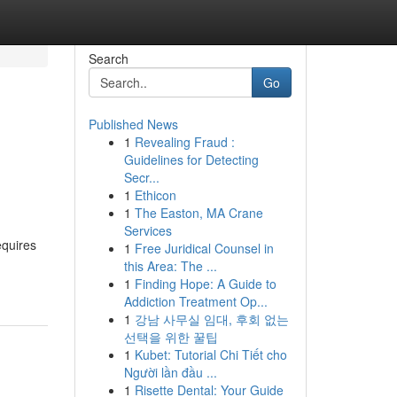
Search
Go
Published News
1
Revealing Fraud :
Guidelines for Detecting
Secr...
1
Ethicon
1
The Easton, MA Crane
Services
equires
1
Free Juridical Counsel in
this Area: The ...
1
Finding Hope: A Guide to
Addiction Treatment Op...
1
강남 사무실 임대, 후회 없는
선택을 위한 꿀팁
1
Kubet: Tutorial Chi Tiết cho
Người lần đầu ...
1
Risette Dental: Your Guide