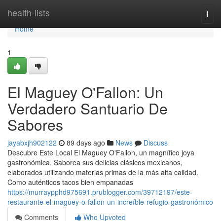
Home
health-lists
Togg
navi
Home
1
El Maguey O'Fallon: Un
Verdadero Santuario De
Sabores
jayabxjh902122
89 days ago
News
Discuss
Descubre Este Local El Maguey O'Fallon, un magnífico joya
gastronómica. Saborea sus delicias clásicos mexicanos,
elaborados utilizando materias primas de la más alta calidad.
Como auténticos tacos bien empanadas
https://murraypphd975691.prublogger.com/39712197/este-
restaurante-el-maguey-o-fallon-un-increíble-refugio-gastronómico
Comments
Who Upvoted