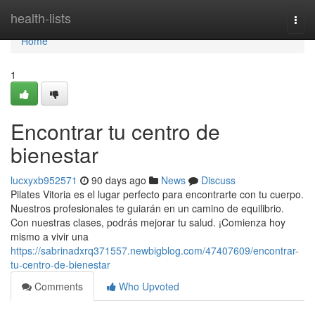
Home
health-lists
Togg
navi
Home
1
Encontrar tu centro de
bienestar
lucxyxb952571
90 days ago
News
Discuss
Pilates Vitoria es el lugar perfecto para encontrarte con tu cuerpo.
Nuestros profesionales te guiarán en un camino de equilibrio.
Con nuestras clases, podrás mejorar tu salud. ¡Comienza hoy
mismo a vivir una
https://sabrinadxrq371557.newbigblog.com/47407609/encontrar-
tu-centro-de-bienestar
Comments
Who Upvoted