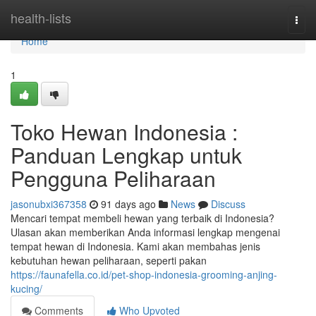
Home
health-lists
Togg
navi
Home
1
Toko Hewan Indonesia :
Panduan Lengkap untuk
Pengguna Peliharaan
jasonubxi367358
91 days ago
News
Discuss
Mencari tempat membeli hewan yang terbaik di Indonesia?
Ulasan akan memberikan Anda informasi lengkap mengenai
tempat hewan di Indonesia. Kami akan membahas jenis
kebutuhan hewan peliharaan, seperti pakan
https://faunafella.co.id/pet-shop-indonesia-grooming-anjing-
kucing/
Comments
Who Upvoted