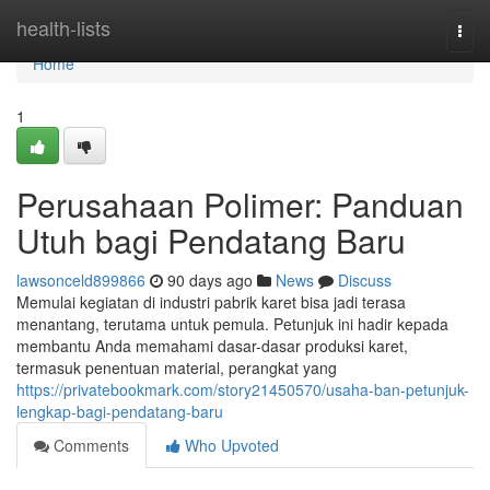
Home
health-lists
Togg
navi
Home
1
Perusahaan Polimer: Panduan
Utuh bagi Pendatang Baru
lawsonceld899866
90 days ago
News
Discuss
Memulai kegiatan di industri pabrik karet bisa jadi terasa
menantang, terutama untuk pemula. Petunjuk ini hadir kepada
membantu Anda memahami dasar-dasar produksi karet,
termasuk penentuan material, perangkat yang
https://privatebookmark.com/story21450570/usaha-ban-petunjuk-
lengkap-bagi-pendatang-baru
Comments
Who Upvoted