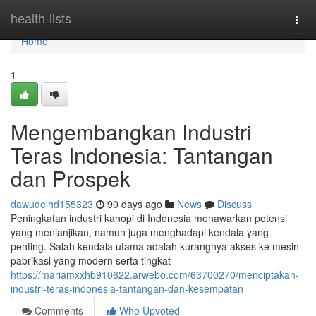
Home
health-lists
Togg
navi
Home
1
Mengembangkan Industri
Teras Indonesia: Tantangan
dan Prospek
dawudelhd155323
90 days ago
News
Discuss
Peningkatan industri kanopi di Indonesia menawarkan potensi
yang menjanjikan, namun juga menghadapi kendala yang
penting. Salah kendala utama adalah kurangnya akses ke mesin
pabrikasi yang modern serta tingkat
https://mariamxxhb910622.arwebo.com/63700270/menciptakan-
industri-teras-indonesia-tantangan-dan-kesempatan
Comments
Who Upvoted