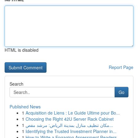
HTML is disabled
Report Page
Search
Go
Published News
1
Acquisition de Liens : Le Guide Ultime pour Bo...
1
Choosing the Right 42U Server Rack Cabinet
1
مكان تنظيف منازل بمدينة الرياض: مرشد مفص...
1
Identifying the Trusted Investment Planner in...
1
How to Write a Engaging Assessment Readers ...