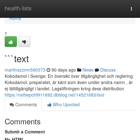
Home
health-lists
Togg
navi
Home
1
```text
martinazzmn590373
90 days ago
News
Discuss
Kokodamol i Sverige: En översikt över tillgänglighet och reglering
Kokodamol, preparatet, är känt som även under andra namn , är
ej lättillgängligt i landet. Lagstiftningen kring dess distribution
https://nettiepchf911692.dbblog.net/14521683/text
Comments
Who Upvoted
Comments
Submit a Comment
No HTML