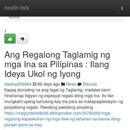
Home
health-lists
Togg
navi
Home
1
Ang Regalong Taglamig ng
mga Ina sa Pilipinas : Ilang
Ideya Ukol ng Iyong
idasfup936964
88 days ago
News
Discuss
Kapag dumating na ang tagal ng Taglamig, madalas kami
hinahanap bigyan ng espesyal regalo ating mga Ina. Ito ilan
mungkahi upang tumulong kay ina para sa makapagdesisyon ng
perpektong regalo. Pwedeng pwedeng simpleng
https://craigvzde948649.idblogmaker.com/39760260/mga-
regalong-kapaskuhan-ng-mga-ilaw-ng-tahanan-sa-bansa-ilang-
paraan-para-sa-inay