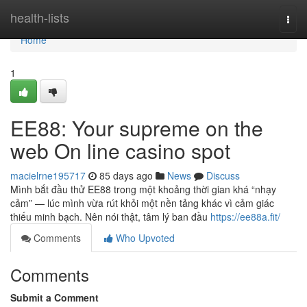
Home
health-lists
Togg
navi
Home
1
EE88: Your supreme on the
web On line casino spot
macielrne195717
85 days ago
News
Discuss
Mình bắt đầu thử EE88 trong một khoảng thời gian khá “nhạy
cảm” — lúc mình vừa rút khỏi một nền tảng khác vì cảm giác
thiếu minh bạch. Nên nói thật, tâm lý ban đầu
https://ee88a.fit/
Comments
Who Upvoted
Comments
Submit a Comment