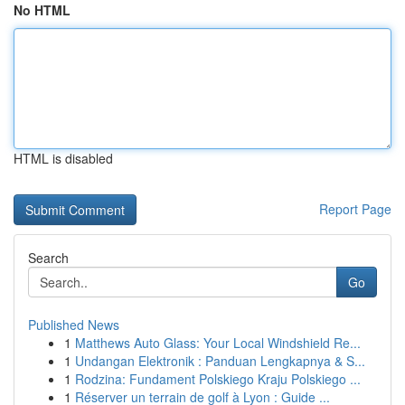
No HTML
HTML is disabled
Report Page
Search
Go
Published News
1
Matthews Auto Glass: Your Local Windshield Re...
1
Undangan Elektronik : Panduan Lengkapnya & S...
1
Rodzina: Fundament Polskiego Kraju Polskiego ...
1
Réserver un terrain de golf à Lyon : Guide ...