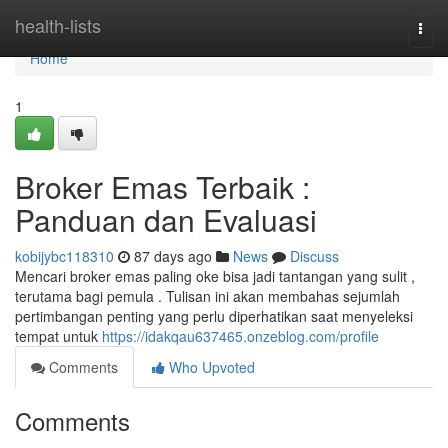
Home
health-lists
Togg
navi
Home
1
Broker Emas Terbaik :
Panduan dan Evaluasi
kobijybc118310
87 days ago
News
Discuss
Mencari broker emas paling oke bisa jadi tantangan yang sulit ,
terutama bagi pemula . Tulisan ini akan membahas sejumlah
pertimbangan penting yang perlu diperhatikan saat menyeleksi
tempat untuk
https://idakqau637465.onzeblog.com/profile
Comments
Who Upvoted
Comments