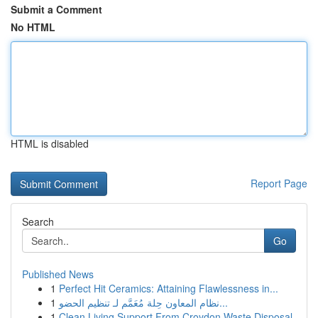
Submit a Comment
No HTML
HTML is disabled
Report Page
Search
Go
Published News
1
Perfect Hit Ceramics: Attaining Flawlessness in...
1
نظام المعاون حِلة مُعَمَّم لـ تنظيم الحضو...
1
Clean Living Support From Croydon Waste Disposal