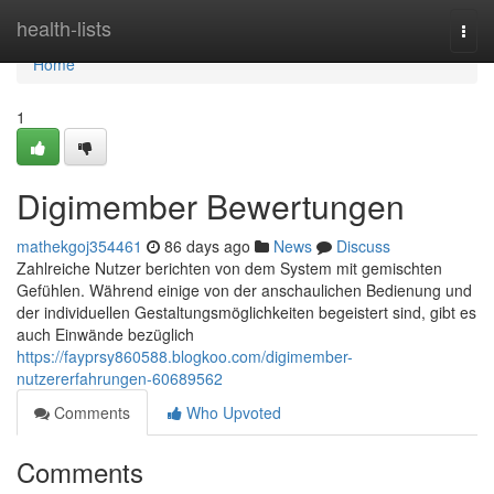
Home
health-lists
Togg
navi
Home
1
Digimember Bewertungen
mathekgoj354461
86 days ago
News
Discuss
Zahlreiche Nutzer berichten von dem System mit gemischten
Gefühlen. Während einige von der anschaulichen Bedienung und
der individuellen Gestaltungsmöglichkeiten begeistert sind, gibt es
auch Einwände bezüglich
https://fayprsy860588.blogkoo.com/digimember-
nutzererfahrungen-60689562
Comments
Who Upvoted
Comments