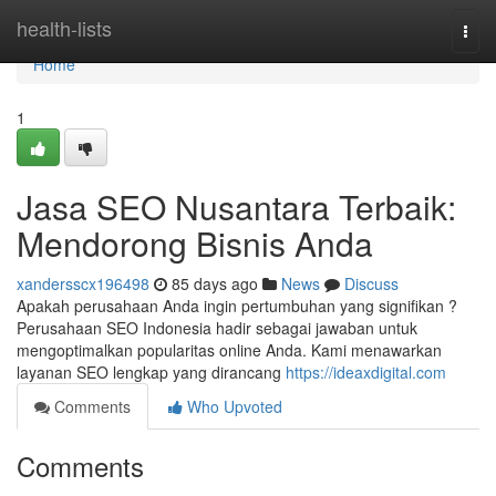
Home
health-lists
Togg
navi
Home
1
Jasa SEO Nusantara Terbaik:
Mendorong Bisnis Anda
xandersscx196498
85 days ago
News
Discuss
Apakah perusahaan Anda ingin pertumbuhan yang signifikan ?
Perusahaan SEO Indonesia hadir sebagai jawaban untuk
mengoptimalkan popularitas online Anda. Kami menawarkan
layanan SEO lengkap yang dirancang
https://ideaxdigital.com
Comments
Who Upvoted
Comments