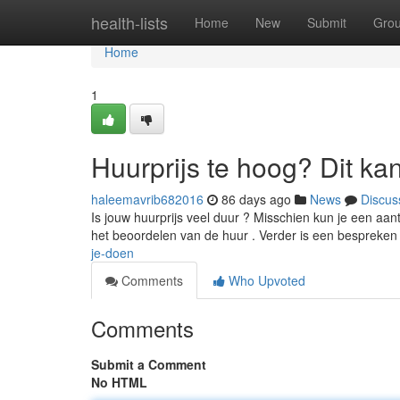
Home
health-lists
Home
New
Submit
Gro
Home
1
Huurprijs te hoog? Dit ka
haleemavrib682016
86 days ago
News
Discus
Is jouw huurprijs veel duur ? Misschien kun je een aan
het beoordelen van de huur . Verder is een bespreke
je-doen
Comments
Who Upvoted
Comments
Submit a Comment
No HTML