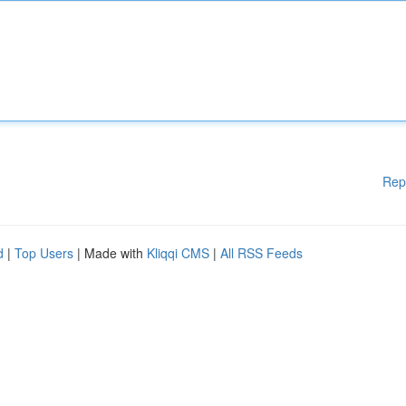
Rep
d
|
Top Users
| Made with
Kliqqi CMS
|
All RSS Feeds