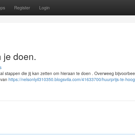
ups
Register
Login
n je doen.
s
tal stappen die jij kan zetten om hieraan te doen . Overweeg bijvoorbee
n van
https://nelsonlyil310350.blogsvila.com/41633700/huurprijs-te-hoog