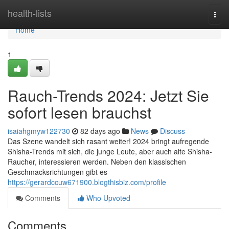
Home
health-lists
Togg
navi
Home
1
Rauch-Trends 2024: Jetzt Sie
sofort lesen brauchst
isaiahgmyw122730
82 days ago
News
Discuss
Das Szene wandelt sich rasant weiter! 2024 bringt aufregende
Shisha-Trends mit sich, die junge Leute, aber auch alte Shisha-
Raucher, interessieren werden. Neben den klassischen
Geschmacksrichtungen gibt es
https://gerardccuw671900.blogthisbiz.com/profile
Comments
Who Upvoted
Comments