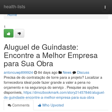
Home
health-lists
Togg
navi
Home
1
Aluguel de Guindaste:
Encontre a Melhor Empresa
para Sua Obra
antoncuwp899924
84 days ago
News
Discuss
Precisa de do contratação de torre para a projeto? Localizar a
fornecedora ideal pode fazer grande a valer a pena no
orçamento e na segurança do serviço . Pesquise as opções
disponíveis,
https://dmozbookmark.com/story21457846/aluguel-
de-guindaste-encontre-a-melhor-empresa-para-sua-obra
Comments
Who Upvoted