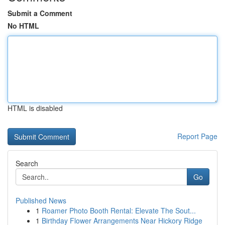
Submit a Comment
No HTML
HTML is disabled
Report Page
Search
Go
Published News
1
Roamer Photo Booth Rental: Elevate The Sout...
1
Birthday Flower Arrangements Near Hickory Ridge