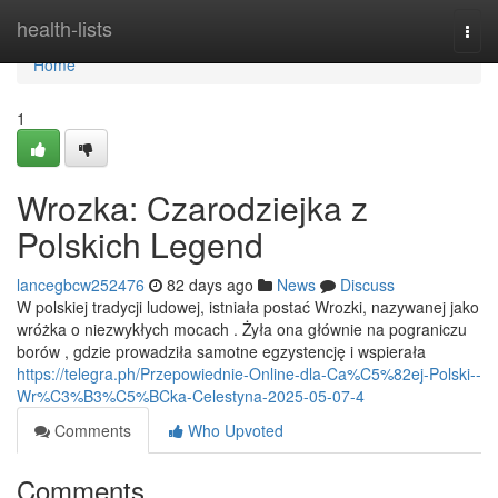
Home
health-lists
Togg
navi
Home
1
Wrozka: Czarodziejka z
Polskich Legend
lancegbcw252476
82 days ago
News
Discuss
W polskiej tradycji ludowej, istniała postać Wrozki, nazywanej jako
wróżka o niezwykłych mocach . Żyła ona głównie na pograniczu
borów , gdzie prowadziła samotne egzystencję i wspierała
https://telegra.ph/Przepowiednie-Online-dla-Ca%C5%82ej-Polski--
Wr%C3%B3%C5%BCka-Celestyna-2025-05-07-4
Comments
Who Upvoted
Comments