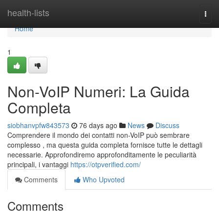
Home
health-lists
Togg
navi
Home
1
Non-VoIP Numeri: La Guida
Completa
siobhanvpfw843573
76 days ago
News
Discuss
Comprendere il mondo dei contatti non-VoIP può sembrare
complesso , ma questa guida completa fornisce tutte le dettagli
necessarie. Approfondiremo approfonditamente le peculiarità
principali, i vantaggi
https://otpverified.com/
Comments
Who Upvoted
Comments