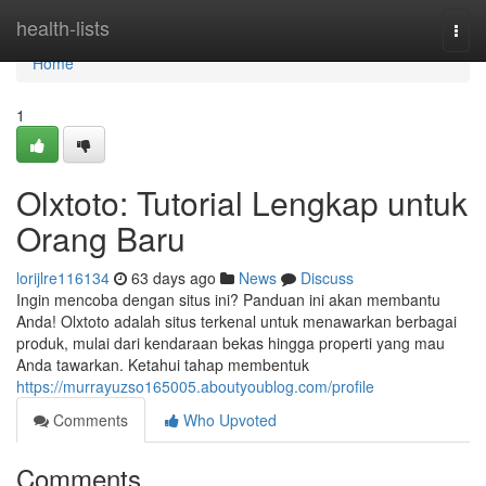
Home
health-lists
Togg
navi
Home
1
Olxtoto: Tutorial Lengkap untuk
Orang Baru
lorijlre116134
63 days ago
News
Discuss
Ingin mencoba dengan situs ini? Panduan ini akan membantu
Anda! Olxtoto adalah situs terkenal untuk menawarkan berbagai
produk, mulai dari kendaraan bekas hingga properti yang mau
Anda tawarkan. Ketahui tahap membentuk
https://murrayuzso165005.aboutyoublog.com/profile
Comments
Who Upvoted
Comments