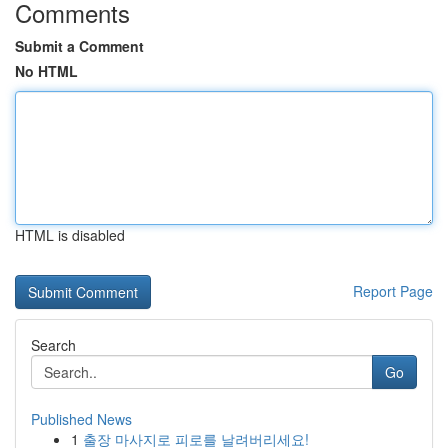
Comments
Submit a Comment
No HTML
HTML is disabled
Report Page
Search
Go
Published News
1
출장 마사지로 피로를 날려버리세요!