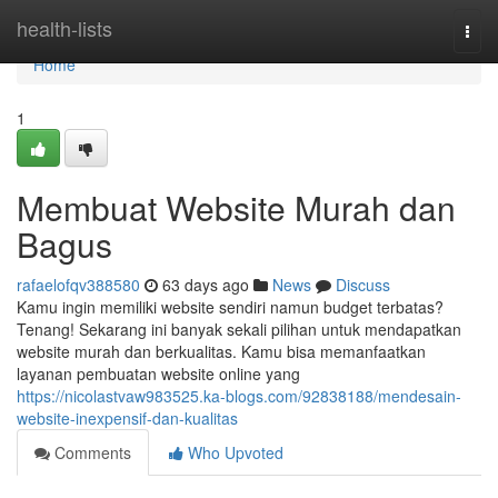
Home
health-lists
Togg
navi
Home
1
Membuat Website Murah dan
Bagus
rafaelofqv388580
63 days ago
News
Discuss
Kamu ingin memiliki website sendiri namun budget terbatas?
Tenang! Sekarang ini banyak sekali pilihan untuk mendapatkan
website murah dan berkualitas. Kamu bisa memanfaatkan
layanan pembuatan website online yang
https://nicolastvaw983525.ka-blogs.com/92838188/mendesain-
website-inexpensif-dan-kualitas
Comments
Who Upvoted