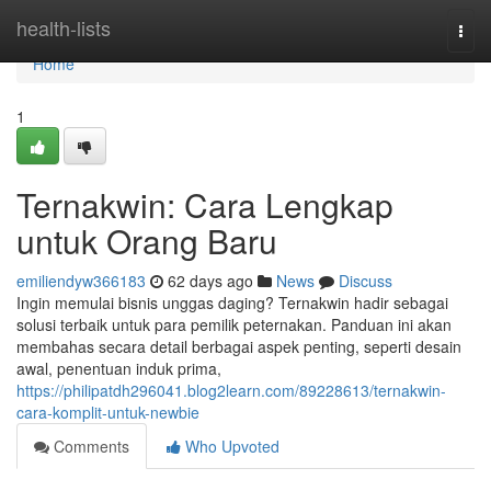
Home
health-lists
Togg
navi
Home
1
Ternakwin: Cara Lengkap
untuk Orang Baru
emiliendyw366183
62 days ago
News
Discuss
Ingin memulai bisnis unggas daging? Ternakwin hadir sebagai
solusi terbaik untuk para pemilik peternakan. Panduan ini akan
membahas secara detail berbagai aspek penting, seperti desain
awal, penentuan induk prima,
https://philipatdh296041.blog2learn.com/89228613/ternakwin-
cara-komplit-untuk-newbie
Comments
Who Upvoted