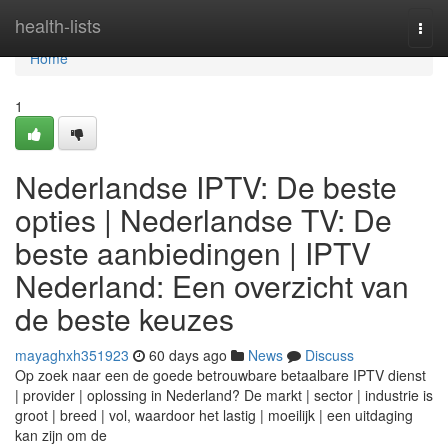
Home
health-lists
Togg
navi
Home
1
Nederlandse IPTV: De beste
opties | Nederlandse TV: De
beste aanbiedingen | IPTV
Nederland: Een overzicht van
de beste keuzes
mayaghxh351923
60 days ago
News
Discuss
Op zoek naar een de goede betrouwbare betaalbare IPTV dienst
| provider | oplossing in Nederland? De markt | sector | industrie is
groot | breed | vol, waardoor het lastig | moeilijk | een uitdaging
kan zijn om de