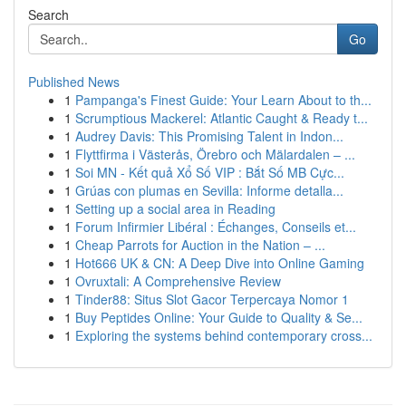
Search
Go
Published News
1
Pampanga's Finest Guide: Your Learn About to th...
1
Scrumptious Mackerel: Atlantic Caught & Ready t...
1
Audrey Davis: This Promising Talent in Indon...
1
Flyttfirma i Västerås, Örebro och Mälardalen – ...
1
Soi MN - Kết quả Xổ Số VIP : Bắt Số MB Cực...
1
Grúas con plumas en Sevilla: Informe detalla...
1
Setting up a social area in Reading
1
Forum Infirmier Libéral : Échanges, Conseils et...
1
Cheap Parrots for Auction in the Nation – ...
1
Hot666 UK & CN: A Deep Dive into Online Gaming
1
Ovruxtali: A Comprehensive Review
1
Tinder88: Situs Slot Gacor Terpercaya Nomor 1
1
Buy Peptides Online: Your Guide to Quality & Se...
1
Exploring the systems behind contemporary cross...