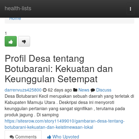
Home
health-lists
Togg
navi
Home
1
Profil Desa tentang
Botubarani: Kekuatan dan
Keunggulan Setempat
darrenvuzs425800
62 days ago
News
Discuss
Desa Botubarani Kecil merupakan sebuah daerah yang terletak di
Kabupaten Mamuju Utara . Deskripsi desa ini menyoroti
keunggulan pertanian yang sangat signifikan , terutama pada
produk jagung . Di samping
https://sitesrow.com/story11499010/gambaran-desa-tentang-
botubarani-kekuatan-dan-keistimewaan-lokal
Comments
Who Upvoted