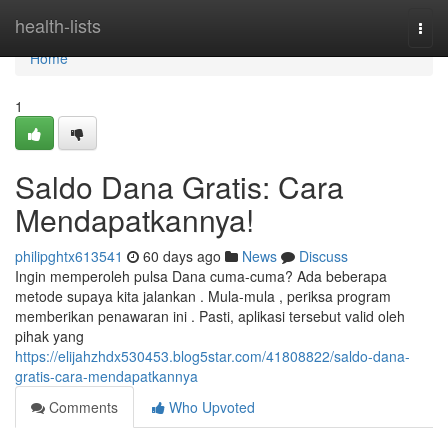
Home
health-lists
Togg
navi
Home
1
Saldo Dana Gratis: Cara
Mendapatkannya!
philipghtx613541
60 days ago
News
Discuss
Ingin memperoleh pulsa Dana cuma-cuma? Ada beberapa
metode supaya kita jalankan . Mula-mula , periksa program
memberikan penawaran ini . Pasti, aplikasi tersebut valid oleh
pihak yang
https://elijahzhdx530453.blog5star.com/41808822/saldo-dana-
gratis-cara-mendapatkannya
Comments
Who Upvoted