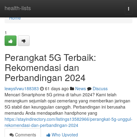
Home
health-lists
Togg
navi
Home
1
Perangkat 5G Terbaik:
Rekomendasi dan
Perbandingan 2024
lewysfvwu188383
61 days ago
News
Discuss
Mencari Smartphone 5G prima di tahun 2024? Kami telah
merangkum sejumlah opsi cemerlang yang memberikan jaringan
5G stabil dan keunggulan canggih. Perbandingan ini berusaha
memandu Anda mendapatkan handphone yang
https://stayindirectory.com/listings13582966/perangkat-5g-unggul-
rekomendasi-dan-perbandingan-2024
Comments
Who Upvoted