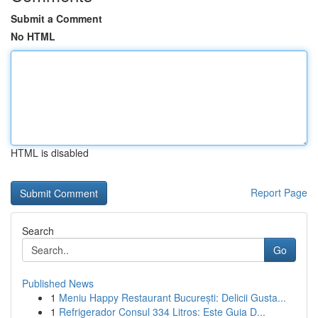
Submit a Comment
No HTML
HTML is disabled
Report Page
Search
Go
Published News
1
Meniu Happy Restaurant București: Delicii Gusta...
1
Refrigerador Consul 334 Litros: Este Guia D...