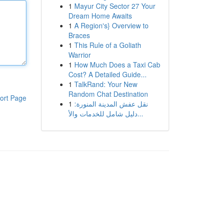
1
Mayur City Sector 27 Your
Dream Home Awaits
1
A Region's} Overview to
Braces
1
This Rule of a Goliath
Warrior
1
How Much Does a Taxi Cab
Cost? A Detailed Guide...
1
TalkRand: Your New
Random Chat Destination
ort Page
1
نقل عفش المدينة المنورة:
دليل شامل للخدمات والأ...