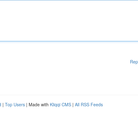
Rep
d
|
Top Users
| Made with
Kliqqi CMS
|
All RSS Feeds