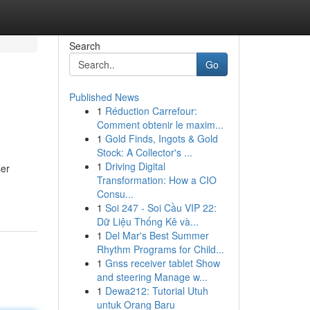
Search
Go
Published News
1
Réduction Carrefour:
Comment obtenir le maxim...
1
Gold Finds, Ingots & Gold
Stock: A Collector's ...
1
Driving Digital
ser
Transformation: How a CIO
Consu...
1
Soi 247 - Soi Cầu VIP 22:
Dữ Liệu Thống Kê và...
1
Del Mar's Best Summer
Rhythm Programs for Child...
1
Gnss receiver tablet Show
and steering Manage w...
1
Dewa212: Tutorial Utuh
untuk Orang Baru