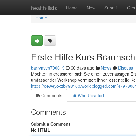
Home
health-lists
Home
New
Submit
Gro
Home
1
Erste Hilfe Kurs Braunsc
barrynyvn700619
60 days ago
News
Discuss
Möchten interessieren sich Sie einen zuverlässigen Er
umfassender Workshop vermittelt Ihnen essentielle Ke
https://deweyokzb798100.worldblogged.com/47976001/
Comments
Who Upvoted
Comments
Submit a Comment
No HTML