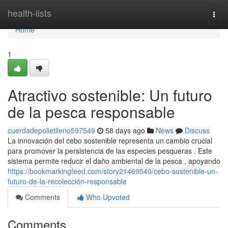
Home
health-lists
Togg
navi
Home
1
Atractivo sostenible: Un futuro
de la pesca responsable
cuerdadepolietileno597549
58 days ago
News
Discuss
La innovación del cebo sostenible representa un cambio crucial
para promover la persistencia de las especies pesqueras . Este
sistema permite reducir el daño ambiental de la pesca , apoyando
https://bookmarkingfeed.com/story21469540/cebo-sostenible-un-
futuro-de-la-recolección-responsable
Comments
Who Upvoted
Comments