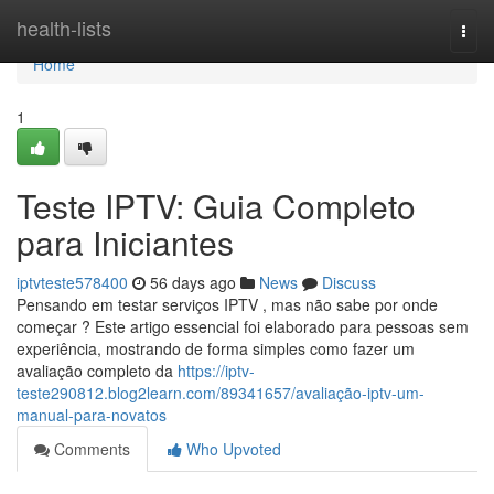
Home
health-lists
Togg
navi
Home
1
Teste IPTV: Guia Completo
para Iniciantes
iptvteste578400
56 days ago
News
Discuss
Pensando em testar serviços IPTV , mas não sabe por onde
começar ? Este artigo essencial foi elaborado para pessoas sem
experiência, mostrando de forma simples como fazer um
avaliação completo da
https://iptv-
teste290812.blog2learn.com/89341657/avaliação-iptv-um-
manual-para-novatos
Comments
Who Upvoted