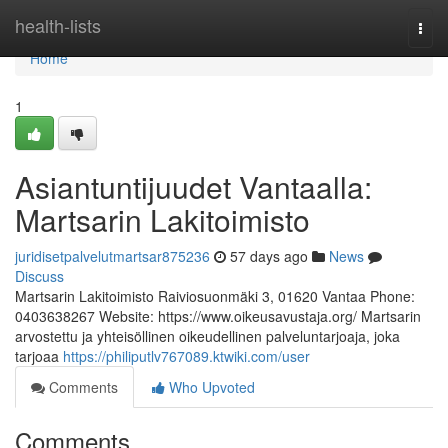
Home
health-lists
Togg
navi
Home
1
Asiantuntijuudet Vantaalla:
Martsarin Lakitoimisto
juridisetpalvelutmartsar875236
57 days ago
News
Discuss
Martsarin Lakitoimisto Raiviosuonmäki 3, 01620 Vantaa Phone:
0403638267 Website: https://www.oikeusavustaja.org/ Martsarin
arvostettu ja yhteisöllinen oikeudellinen palveluntarjoaja, joka
tarjoaa
https://philiputlv767089.ktwiki.com/user
Comments
Who Upvoted
Comments