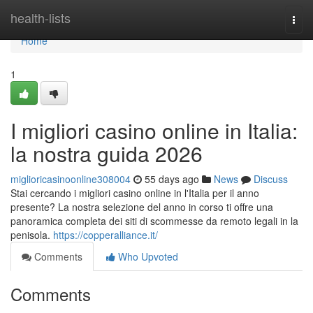
Home
health-lists
Togg
navi
Home
1
I migliori casino online in Italia:
la nostra guida 2026
miglioricasinoonline308004
55 days ago
News
Discuss
Stai cercando i migliori casino online in l'Italia per il anno
presente? La nostra selezione del anno in corso ti offre una
panoramica completa dei siti di scommesse da remoto legali in la
penisola.
https://copperalliance.it/
Comments
Who Upvoted
Comments