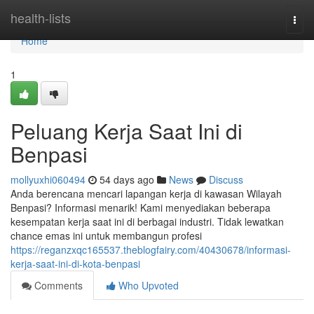
Home
health-lists
Togg
navi
Home
1
Peluang Kerja Saat Ini di
Benpasi
mollyuxhi060494
54 days ago
News
Discuss
Anda berencana mencari lapangan kerja di kawasan Wilayah
Benpasi? Informasi menarik! Kami menyediakan beberapa
kesempatan kerja saat ini di berbagai industri. Tidak lewatkan
chance emas ini untuk membangun profesi
https://reganzxqc165537.theblogfairy.com/40430678/informasi-
kerja-saat-ini-di-kota-benpasi
Comments
Who Upvoted