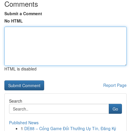
Comments
Submit a Comment
No HTML
HTML is disabled
Report Page
Search
Go
Published News
1
DE88 – Cổng Game Đổi Thưởng Uy Tín, Đăng Ký