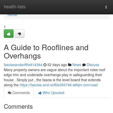
Home
health-lists
Togg
navi
Home
1
A Guide to Rooflines and
Overhangs
fasciasandsoffits914384
52 days ago
News
Discuss
Many property owners are vague about the important roles roof
edge trim and underside overhangs play in safeguarding their
house . Simply put , the fascia is the level board that extends
along the
https://fascias-and-soffits393746.wikijm.com/user
Comments
Who Upvoted
Comments