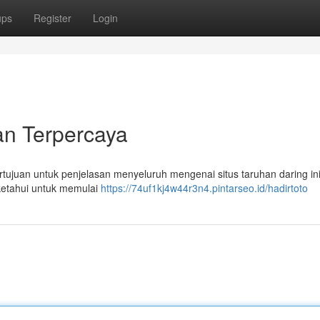
ups
Register
Login
dan Terpercaya
rtujuan untuk penjelasan menyeluruh mengenai situs taruhan daring ini
ketahui untuk memulai
https://74uf1kj4w44r3n4.pintarseo.id/hadirtoto