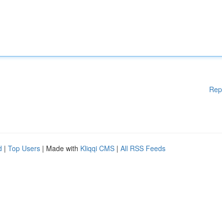
Rep
d
|
Top Users
| Made with
Kliqqi CMS
|
All RSS Feeds