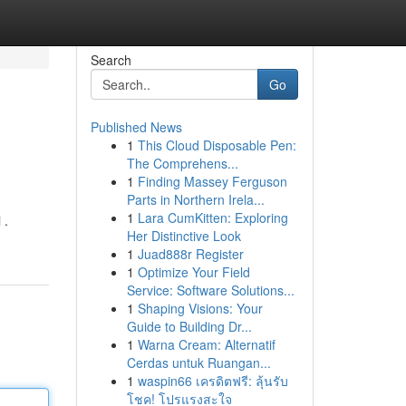
Search
Go
Published News
1
This Cloud Disposable Pen:
The Comprehens...
1
Finding Massey Ferguson
Parts in Northern Irela...
1
Lara CumKitten: Exploring
 .
Her Distinctive Look
1
Juad888r Register
1
Optimize Your Field
Service: Software Solutions...
1
Shaping Visions: Your
Guide to Building Dr...
1
Warna Cream: Alternatif
Cerdas untuk Ruangan...
1
waspin66 เครดิตฟรี: ลุ้นรับ
โชค! โปรแรงสะใจ