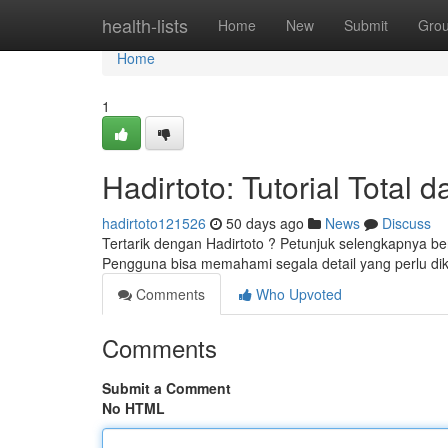
Home
health-lists
Home
New
Submit
Gro
Home
1
Hadirtoto: Tutorial Total 
hadirtoto121526
50 days ago
News
Discuss
Tertarik dengan Hadirtoto ? Petunjuk selengkapnya be
Pengguna bisa memahami segala detail yang perlu di
Comments
Who Upvoted
Comments
Submit a Comment
No HTML