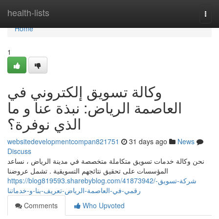
Home
health-lists
Togg
navi
Home
1
وكالة تسويق إلكتروني في
العاصمة الرياض: نبذة عنا و ما
الذي نوفرة؟
websitedevelopmentcompan821751
31 days ago
News
Discuss
نحن وكالة خدمات تسويق متكاملة متخصصة في مدينة الرياض ، نساعد
المؤسسات على تحقيق نتائجهم التسويقية . تشمل عروضنا
https://blog819593.sharebyblog.com/41873942/شركة-تسويق-
رقمي-في-العاصمة-الرياض-تعريف-بنا-و-خدماتنا
Comments
Who Upvoted