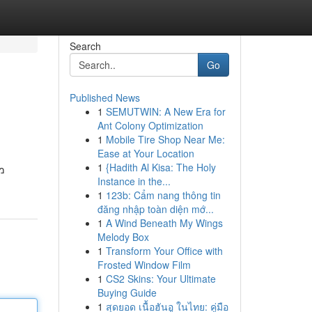
Search
Go
Published News
1
SEMUTWIN: A New Era for
Ant Colony Optimization
1
Mobile Tire Shop Near Me:
Ease at Your Location
1
{Hadith Al Kisa: The Holy
מ
Instance in the...
1
123b: Cẩm nang thông tin
đăng nhập toàn diện mớ...
1
A Wind Beneath My Wings
Melody Box
1
Transform Your Office with
Frosted Window Film
1
CS2 Skins: Your Ultimate
Buying Guide
1
สุดยอด เนื้อฮันอู ในไทย: คู่มือ