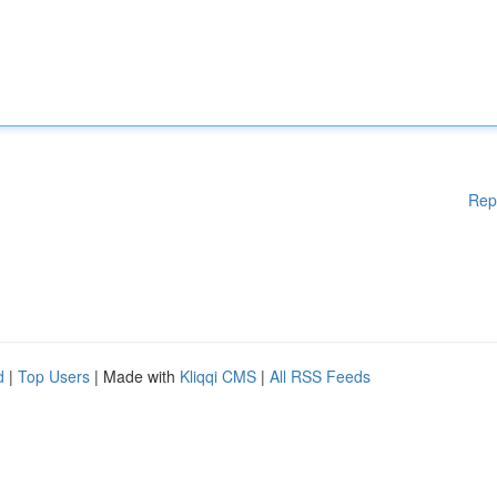
Rep
d
|
Top Users
| Made with
Kliqqi CMS
|
All RSS Feeds