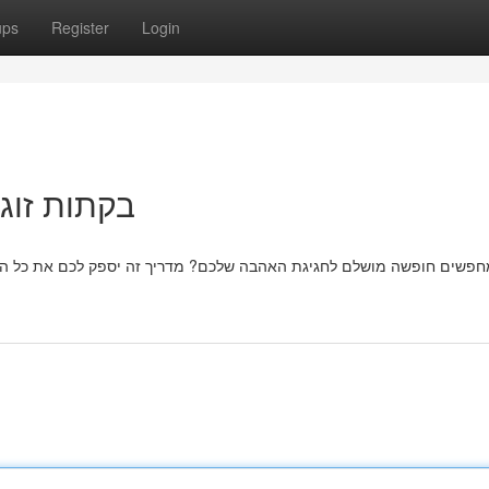
ups
Register
Login
בקתות זוג
חפשים חופשה מושלם לחגיגת האהבה שלכם? מדריך זה יספק לכם את כל הפר