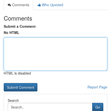
Comments
Who Upvoted
Comments
Submit a Comment
No HTML
HTML is disabled
Report Page
Search
Go