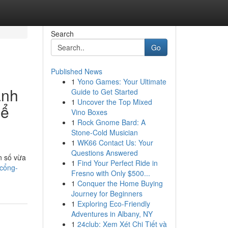
Search
Go
Published News
1
Yono Games: Your Ultimate
anh
Guide to Get Started
1
Uncover the Top Mixed
Để
Vino Boxes
1
Rock Gnome Bard: A
Stone-Cold Musician
1
WK66 Contact Us: Your
Questions Answered
n số vừa
1
Find Your Perfect Ride in
-cổng-
Fresno with Only $500...
1
Conquer the Home Buying
Journey for Beginners
1
Exploring Eco-Friendly
Adventures in Albany, NY
1
24club: Xem Xét Chi Tiết và