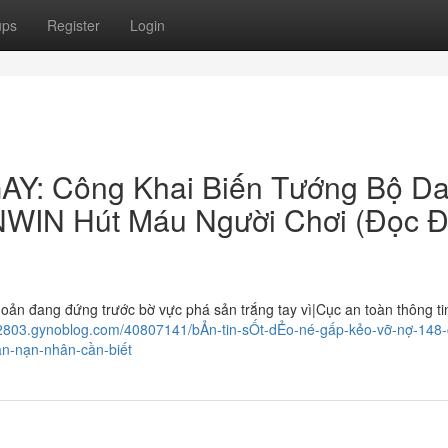
ups
Register
Login
Y: Công Khai Biến Tướng Bộ D
WIN Hút Máu Người Chơi (Đọc 
n đang đứng trước bờ vực phá sản trắng tay vì|Cục an toàn thông ti
152803.gynoblog.com/40807141/bẢn-tin-sỐt-dẺo-né-gấp-kẻo-vỡ-nợ-148
ản-nạn-nhân-cần-biết