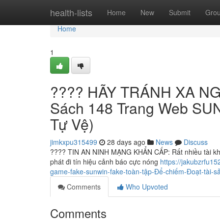
Home
health-lists
Home
New
Submit
Gro
Home
1
???? HÃY TRÁNH XA NGA
Sách 148 Trang Web SUN
Tự Vệ)
jimkxpu315499
28 days ago
News
Discuss
???? TIN AN NINH MẠNG KHẨN CẤP: Rất nhiều tài khoả
phát đi tín hiệu cảnh báo cực nóng
https://jakubzrfu
game-fake-sunwin-fake-toàn-tập-Để-chiếm-Đoạt-tài-s
Comments
Who Upvoted
Comments