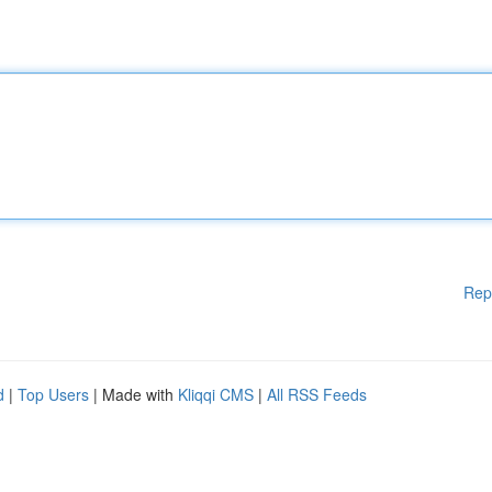
Rep
d
|
Top Users
| Made with
Kliqqi CMS
|
All RSS Feeds