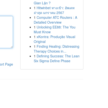
Gian Lận ?
1
Hitwinbet ทางเข้า: อัพเดท
ล่าสุด มกราคม 2567
1
Computer ATC Routers : A
Detailed Overview
1
Unlocking EE88: The You
Must Know
1
xKontra: Produção Visual
Original
1
Finding Healing: Distressing
Therapy Choices in...
1
Defining Success: The Lean
Six Sigma Define Phase
ort Page